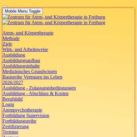
Mobile Menu Toggle
Atem- und Körpertherapie
Methode
Ziele
Wirk- und Arbeitsweise
Ausbildung
Ausbildungsaufbau
Ausbildungsinhalte
Medizinisches Grundwissen
Basisreihe Vertrauen ins Leben
2026/2027
Ausbildung - Zulassungsbedingungen
Ausbildung - Abschluss & Kosten
Berufsbild
Login
Atempsychotherapie
Fortbildung Supervision
Fortbildungsreihe
Zertifizierung
Termine