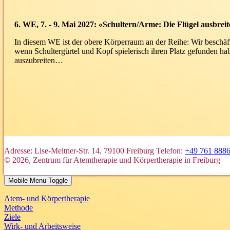
6. WE, 7. - 9. Mai 2027: «Schultern/Arme: Die Flügel ausbrei
In diesem WE ist der obere Körperraum an der Reihe: Wir beschä
wenn Schultergürtel und Kopf spielerisch ihren Platz gefunden hab
auszubreiten…
Adresse: Lise-Meitner-Str. 14, 79100 Freiburg
Telefon:
+49 761 888
© 2026, Zentrum für Atemtherapie und Körpertherapie in Freiburg
Mobile Menu Toggle
Atem- und Körpertherapie
Methode
Ziele
Wirk- und Arbeitsweise