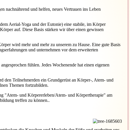
en nachnährend und helfen, neues Vertrauen ins Leben
m Aerial-Yoga und der Eutonie) eine stabile, im Körper
Körper auf. Diese Basis stärken wir über einen gewissen
 Körper wird mehr und mehr zu unserem zu Hause. Eine gute Basis
ungserfahrungen und unternehmen vor dem erweiterten
en" angesprochen fühlen. Jedes Wochenende hat einen eigenen
ird den Teilnehmerden ein Grundgerüst an Körper-, Atem- und
elnen Themen fortzubilden.
dung "Atem- und Körpererleben/Atem- und Körpertherapie" am
ildung treffen zu können..
 entdecken die Knochen und Muskeln der Füße und erarbeiten uns