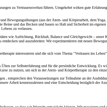
rungen zu Vertrauensverlust führen. Umgekehrt wirken gute Erfahrung
und Bewegungsübungen (aus der Atem- und Körperarbeit, dem Yoga, de
ie Beine und das Becken und bauen so Halt und Sicherheit im eigenen 
s Lebens zu verlassen.
litäten wie Aufrichtung, Rückhalt, Balance und Gleichgewicht – unser
 zu entdecken und auszubreiten: Wir experimentieren mit neuen Beweg
örpertherapie interessieren und die sich vom Thema "Vertrauen ins Leb
Üben zur Selbsterfahrung und für die persönliche Entwicklung. Es w
Kurse zu nutzen, um sich in der Atem- und Körpertherapie zu den einz
ngen , entsprechen den Voraussetzungen zur Teilnahme an der Ausbil
sere Arbeit kennenzulernen und eine Entscheidung bezüglich der Ausb
fzubauen, so dass wir Wurzeln entwickeln können. Wir massieren und