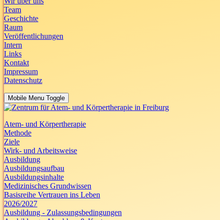
Wir über uns
Team
Geschichte
Raum
Veröffentlichungen
Intern
Links
Kontakt
Impressum
Datenschutz
Mobile Menu Toggle
Atem- und Körpertherapie
Methode
Ziele
Wirk- und Arbeitsweise
Ausbildung
Ausbildungsaufbau
Ausbildungsinhalte
Medizinisches Grundwissen
Basisreihe Vertrauen ins Leben
2026/2027
Ausbildung - Zulassungsbedingungen