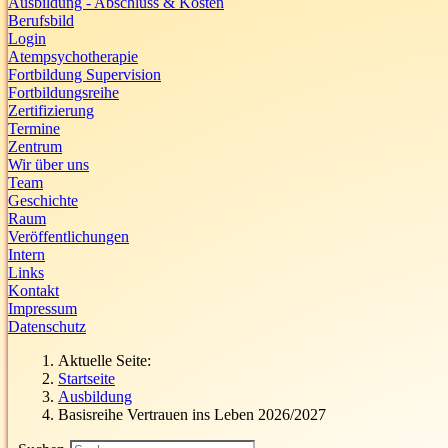
Ausbildung - Abschluss & Kosten
Berufsbild
Login
Atempsychotherapie
Fortbildung Supervision
Fortbildungsreihe
Zertifizierung
Termine
Zentrum
Wir über uns
Team
Geschichte
Raum
Veröffentlichungen
Intern
Links
Kontakt
Impressum
Datenschutz
Aktuelle Seite:
Startseite
Ausbildung
Basisreihe Vertrauen ins Leben 2026/2027