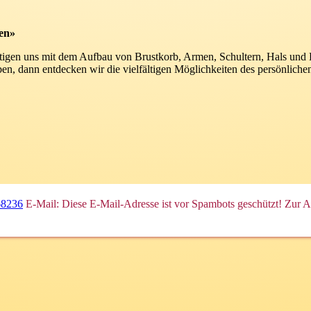
ten»
ftigen uns mit dem Aufbau von Brustkorb, Armen, Schultern, Hals un
en, dann entdecken wir die vielfältigen Möglichkeiten des persönlichen
68236
E-Mail:
Diese E-Mail-Adresse ist vor Spambots geschützt! Zur An