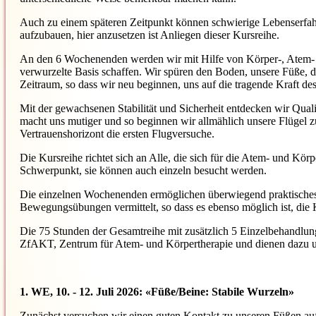
Auch zu einem späteren Zeitpunkt können schwierige Lebenserfah
aufzubauen, hier anzusetzen ist Anliegen dieser Kursreihe.
An den 6 Wochenenden werden wir mit Hilfe von Körper-, Atem- 
verwurzelte Basis schaffen. Wir spüren den Boden, unsere Füße, d
Zeitraum, so dass wir neu beginnen, uns auf die tragende Kraft de
Mit der gewachsenen Stabilität und Sicherheit entdecken wir Qua
macht uns mutiger und so beginnen wir allmählich unsere Flügel
Vertrauenshorizont die ersten Flugversuche.
Die Kursreihe richtet sich an Alle, die sich für die Atem- und K
Schwerpunkt, sie können auch einzeln besucht werden.
Die einzelnen Wochenenden ermöglichen überwiegend praktisches 
Bewegungsübungen vermittelt, so dass es ebenso möglich ist, die 
Die 75 Stunden der Gesamtreihe mit zusätzlich 5 Einzelbehandlu
ZfAKT, Zentrum für Atem- und Körpertherapie und dienen dazu un
1. WE, 10. - 12. Juli 2026:
«Füße/Beine: Stabile Wurzeln»
Zunächst versuchen wir einen guten Kontakt zu unseren Füßen au